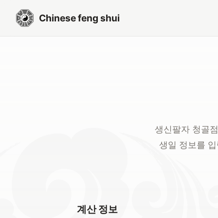
Chinese feng shui
생신팔자 청골점
생일 정보를 입
계산 정보