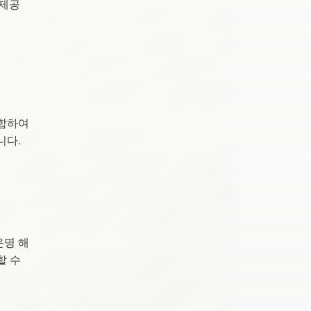
 제공
결합하여
니다.
운명 해
할 수