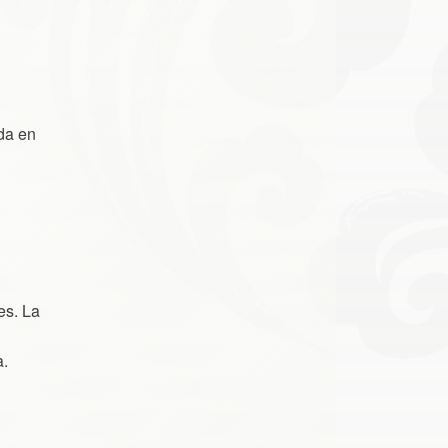
da en
es. La
a.