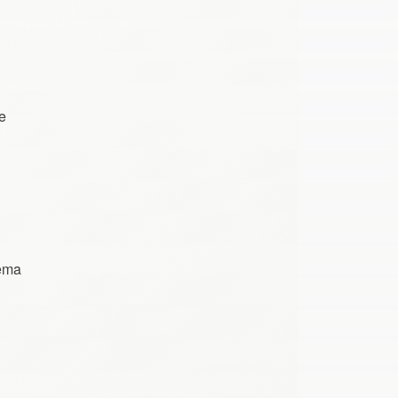
e
tema