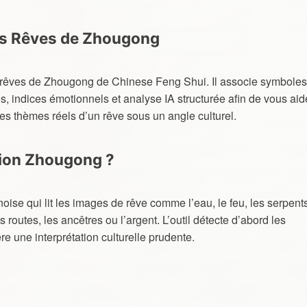
des Rêves de Zhougong
es rêves de Zhougong de Chinese Feng Shui. Il associe symboles
és, indices émotionnels et analyse IA structurée afin de vous aid
es thèmes réels d’un rêve sous un angle culturel.
tion Zhougong ?
oise qui lit les images de rêve comme l’eau, le feu, les serpents
es routes, les ancêtres ou l’argent. L’outil détecte d’abord les
e une interprétation culturelle prudente.