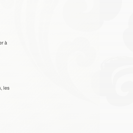
er à
, les